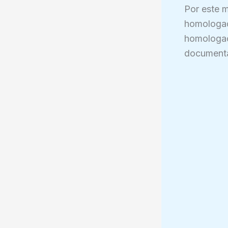
Por este m
homologad
homologaci
documenta