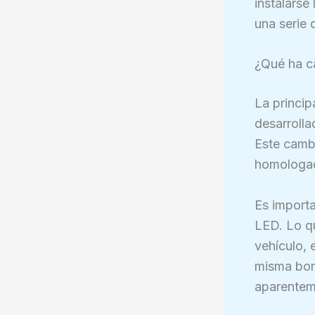
instalarse
una serie 
¿Qué ha c
La princip
desarrolla
Este camb
homologac
Es import
LED. Lo q
vehículo, 
misma bomb
aparenteme