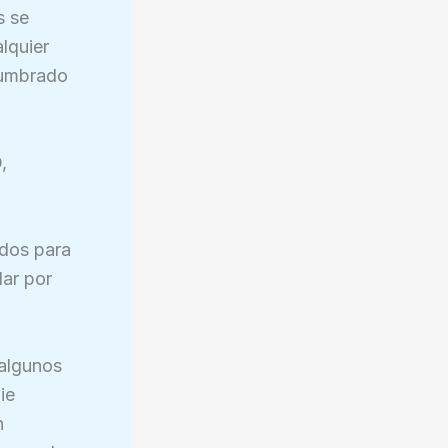
s se
lquier
alumbrado
,
ados para
lar por
 algunos
ie
n