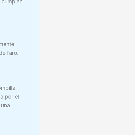
e cumplan
amente
de faro.
mbilla
a por el
e una