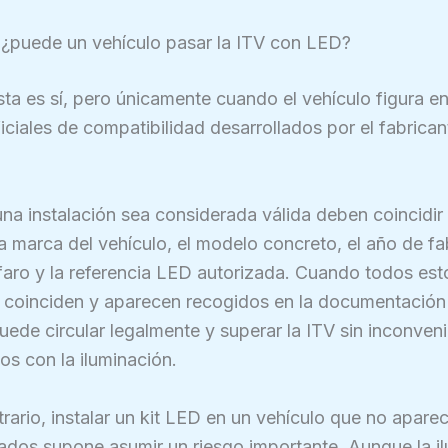
 ¿puede un vehículo pasar la ITV con LED?
ta es sí, pero únicamente cuando el vehículo figura en
ficiales de compatibilidad desarrollados por el fabricant
na instalación sea considerada válida deben coincidir 
la marca del vehículo, el modelo concreto, el año de fa
 faro y la referencia LED autorizada. Cuando todos est
coinciden y aparecen recogidos en la documentación o
uede circular legalmente y superar la ITV sin inconven
os con la iluminación.
trario, instalar un kit LED en un vehículo que no apare
tados supone asumir un riesgo importante. Aunque la i