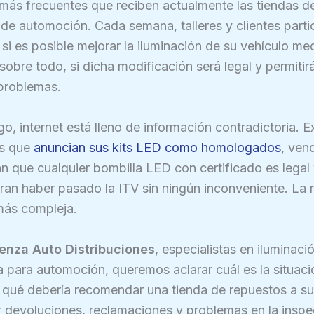
más frecuentes que reciben actualmente las tiendas d
de automoción. Cada semana, talleres y clientes parti
si es posible mejorar la iluminación de su vehículo me
 sobre todo, si dicha modificación será legal y permitir
 problemas.
o, internet está lleno de información contradictoria. E
es que
anuncian sus kits LED como homologados
, ven
n que cualquier bombilla LED con certificado es legal 
an haber pasado la ITV sin ningún inconveniente. La r
más compleja.
ienza Auto Distribuciones
, especialistas en iluminaci
a para automoción, queremos aclarar cuál es la situaci
 qué debería recomendar una tienda de repuestos a sus
r devoluciones, reclamaciones y problemas en la insp