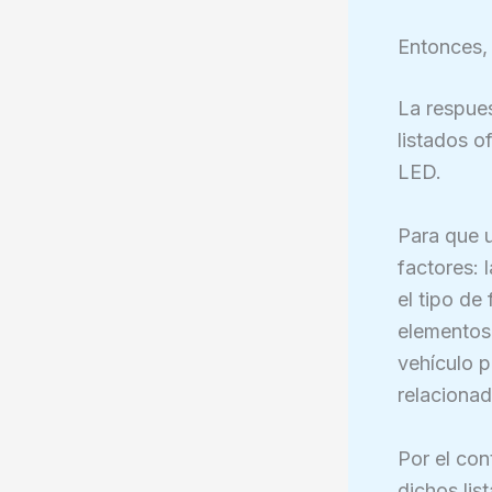
Entonces,
La respues
listados o
LED.
Para que u
factores: 
el tipo de
elementos 
vehículo p
relacionad
Por el con
dichos lis