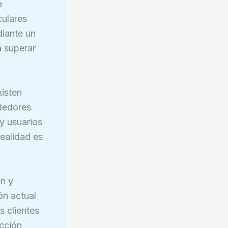
e
culares
diante un
á superar
xisten
dedores
y usuarios
ealidad es
ón y
ón actual
 clientes
ección