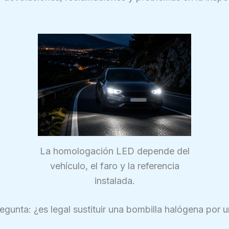
La homologación LED depende del
vehículo, el faro y la referencia
instalada.
egunta: ¿es legal sustituir una bombilla halógena por