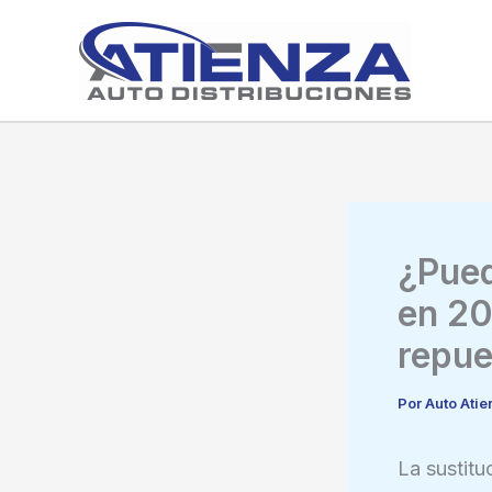
Ir
al
contenido
¿Pued
en 20
repue
Por
Auto Ati
La sustitu