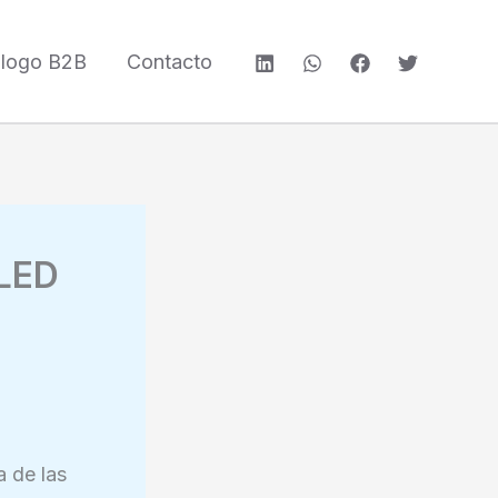
álogo B2B
Contacto
 LED
a de las