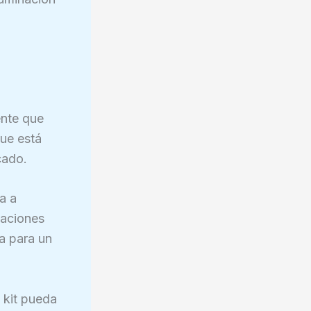
ente que
que está
cado.
a a
caciones
a para un
 kit pueda