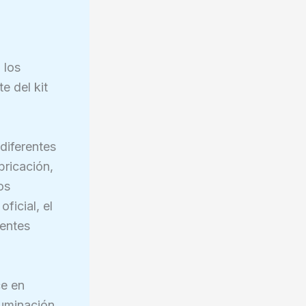
 los
e del kit
diferentes
bricación,
os
ficial, el
ientes
ce en
luminación