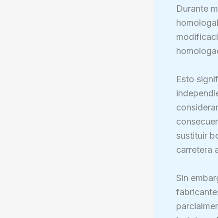
Durante mu
homologab
modificaci
homologado
Esto signi
independie
considera
consecuen
sustituir 
carretera 
Sin embarg
fabricante
parcialme