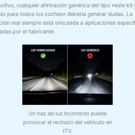
otivo, cualquier afirmación genérica del tipo «este kit
o para todos los coches» debería generar dudas. La
ón real siempre está vinculada a aplicaciones específ
das por el fabricante.
Un haz de luz incorrecto puede
provocar el rechazo del vehículo en
ITV.