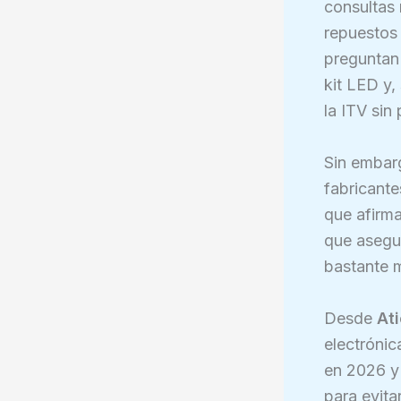
consultas 
repuestos 
preguntan 
kit LED y,
la ITV sin
Sin embarg
fabricant
que afirma
que asegur
bastante 
Desde
At
electrónic
en 2026 y
para evita